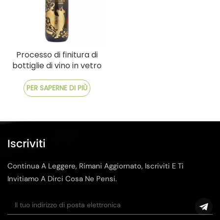
Processo di finitura di
bottiglie di vino in vetro
personalizzabili con
decalcomania
PER SAPERNE DI PIÙ
Iscriviti
Continua A Leggere, Rimani Aggiornato, Iscriviti E Ti
Invitiamo A Dirci Cosa Ne Pensi.