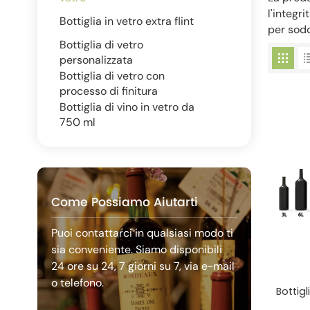
l'integr
Bottiglia in vetro extra flint
per sodd
Bottiglia di vetro
personalizzata
Bottiglia di vetro con
processo di finitura
Bottiglia di vino in vetro da
750 ml
Come Possiamo Aiutarti
Puoi contattarci in qualsiasi modo ti
sia conveniente. Siamo disponibili
24 ore su 24, 7 giorni su 7, via e-mail
o telefono.
Bottigl