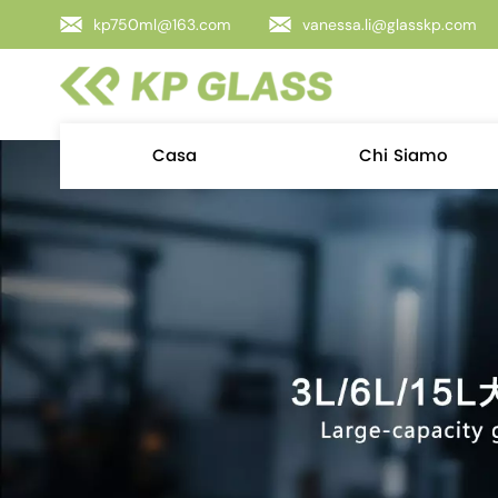
kp750ml@163.com
vanessa.li@glasskp.com
Casa
Chi Siamo