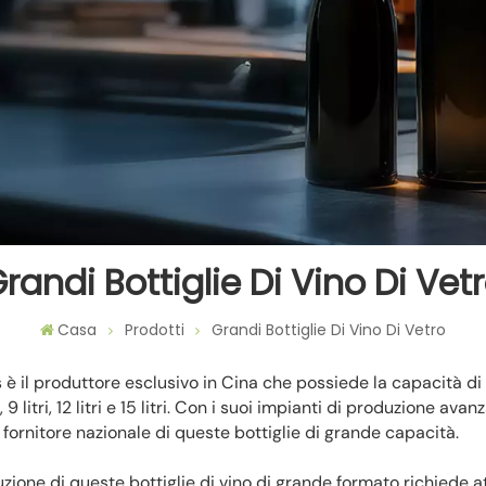
randi Bottiglie Di Vino Di Vet
Casa
Prodotti
Grandi Bottiglie Di Vino Di Vetro
 è il produttore esclusivo in Cina che possiede la capacità di 
i, 9 litri, 12 litri e 15 litri. Con i suoi impianti di produzione a
o fornitore nazionale di queste bottiglie di grande capacità.
zione di queste bottiglie di vino di grande formato richiede a