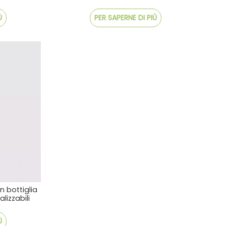
Ù
PER SAPERNE DI PIÙ
on bottiglia
lizzabili
Ù