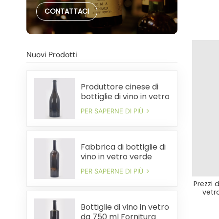
CONTATTACI
Nuovi Prodotti
Produttore cinese di
bottiglie di vino in vetro
pesante da 750 ml
PER SAPERNE DI PIÙ
Fabbrica di bottiglie di
vino in vetro verde
antico premium da
PER SAPERNE DI PIÙ
750 ml
Prezzi 
vetr
Bottiglie di vino in vetro
da 750 ml Fornitura