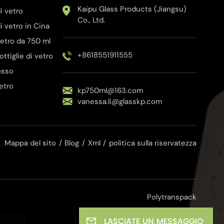
Kaipu Glass Products (Jiangsu)
i vetro
Co., Ltd.
i vetro in Cina
 vetro da 750 ml
+8618551911555
bottiglie di vetro
rosso
vetro
kp750ml@163.com
vanessa.li@glasskp.com
Mappa del sito
/
Blog
/
Xml
/
politica sulla riservatezza
Polytranspack
LASCIATE UN MESSAGGIO