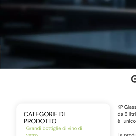
G
KP Glass
CATEGORIE DI
da 6 litr
PRODOTTO
è l'unic
Grandi bottiglie di vino di
vetro
La produ