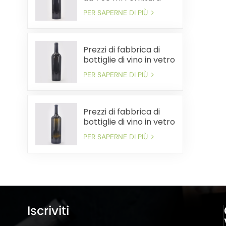
all'ingrosso Spedizione
PER SAPERNE DI PIÙ
veloce conveniente
Prezzi di fabbrica di
bottiglie di vino in vetro
da 750 ml all'ingrosso
PER SAPERNE DI PIÙ
Spedizione rapida
Prezzi di fabbrica di
bottiglie di vino in vetro
di grandi dimensioni
PER SAPERNE DI PIÙ
sfuse. Consegna
rapida
Iscriviti