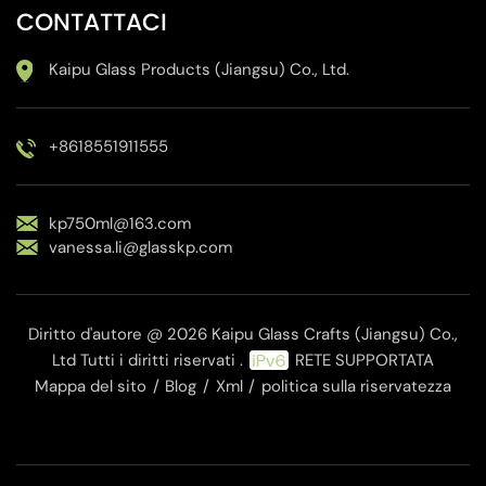
CONTATTACI
Kaipu Glass Products (Jiangsu) Co., Ltd.
+8618551911555
kp750ml@163.com
vanessa.li@glasskp.com
Diritto d'autore @ 2026 Kaipu Glass Crafts (Jiangsu) Co.,
Ltd Tutti i diritti riservati .
RETE SUPPORTATA
Mappa del sito
/
Blog
/
Xml
/
politica sulla riservatezza