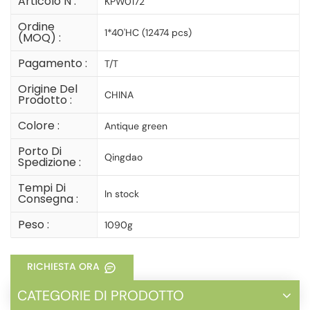
Articolo N :
KPW0172
Ordine
1*40'HC (12474 pcs)
(MOQ) :
Pagamento :
T/T
Origine Del
CHINA
Prodotto :
Colore :
Antique green
Porto Di
Qingdao
Spedizione :
Tempi Di
In stock
Consegna :
Peso :
1090g
RICHIESTA ORA
CATEGORIE DI PRODOTTO