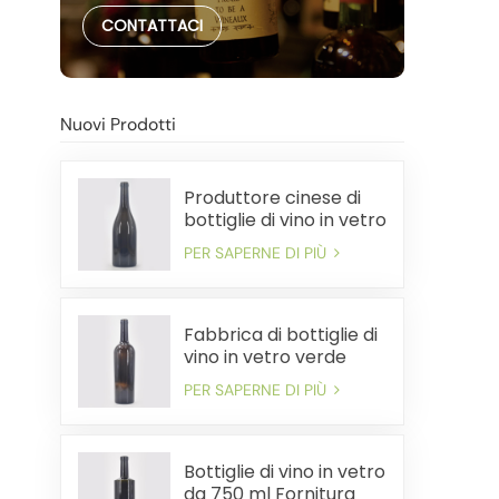
CONTATTACI
Nuovi Prodotti
Produttore cinese di
bottiglie di vino in vetro
pesante da 750 ml
PER SAPERNE DI PIÙ
Fabbrica di bottiglie di
vino in vetro verde
antico premium da
PER SAPERNE DI PIÙ
750 ml
Bottiglie di vino in vetro
da 750 ml Fornitura