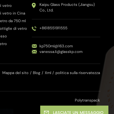
Kaipu Glass Products (Jiangsu)
i vetro
Co., Ltd.
i vetro in Cina
 vetro da 750 ml
+8618551911555
bottiglie di vetro
rosso
vetro
kp750ml@163.com
vanessa.li@glasskp.com
Mappa del sito
/
Blog
/
Xml
/
politica sulla riservatezza
Polytranspack
LASCIATE UN MESSAGGIO