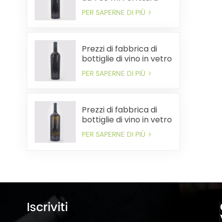
all'ingrosso Spedizione
PER SAPERNE DI PIÙ
veloce conveniente
Prezzi di fabbrica di
bottiglie di vino in vetro
da 750 ml all'ingrosso
PER SAPERNE DI PIÙ
Spedizione rapida
Prezzi di fabbrica di
bottiglie di vino in vetro
di grandi dimensioni
PER SAPERNE DI PIÙ
sfuse. Consegna
rapida
Iscriviti