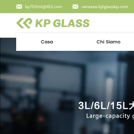
kp750ml@163.com
vanessa.li@glasskp.com
Casa
Chi Siamo