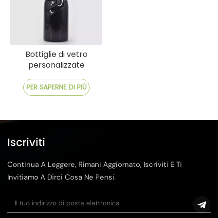
Bottiglie di vetro
personalizzate
premium con
personalizzazione e
PER SAPERNE DI PIÙ
spedizione veloce
Iscriviti
Continua A Leggere, Rimani Aggiornato, Iscriviti E Ti
Invitiamo A Dirci Cosa Ne Pensi.