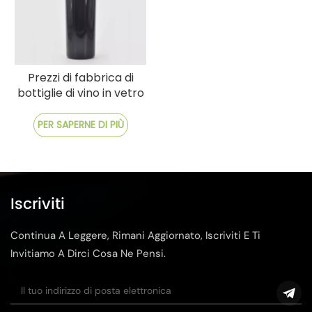
Prezzi di fabbrica di
bottiglie di vino in vetro
da 750 ml all'ingrosso
Spedizione rapida
PER SAPERNE DI PIÙ
Iscriviti
Continua A Leggere, Rimani Aggiornato, Iscriviti E Ti
Invitiamo A Dirci Cosa Ne Pensi.