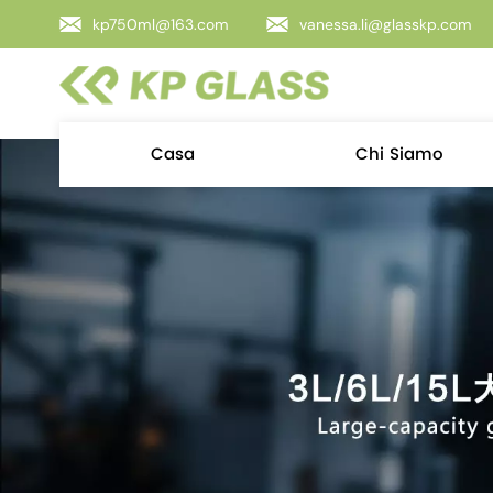
kp750ml@163.com
vanessa.li@glasskp.com
Casa
Chi Siamo