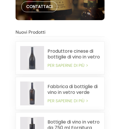
CONTATTACI
Nuovi Prodotti
Produttore cinese di
bottiglie di vino in vetro
pesante da 750 ml
PER SAPERNE DI PIÙ
Fabbrica di bottiglie di
vino in vetro verde
antico premium da
PER SAPERNE DI PIÙ
750 ml
Bottiglie di vino in vetro
da 750 ml Fornitura