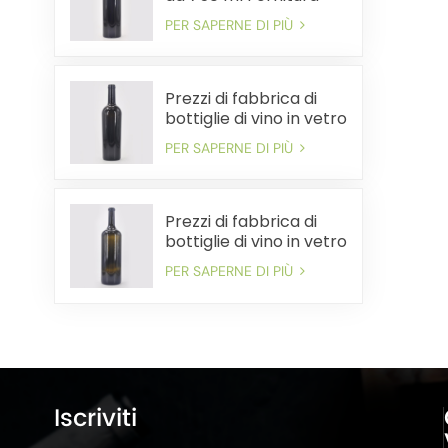
all'ingrosso Spedizione
PER SAPERNE DI PIÙ
veloce conveniente
Prezzi di fabbrica di
bottiglie di vino in vetro
da 750 ml all'ingrosso
PER SAPERNE DI PIÙ
Spedizione rapida
Prezzi di fabbrica di
bottiglie di vino in vetro
di grandi dimensioni
PER SAPERNE DI PIÙ
sfuse. Consegna
rapida
Iscriviti