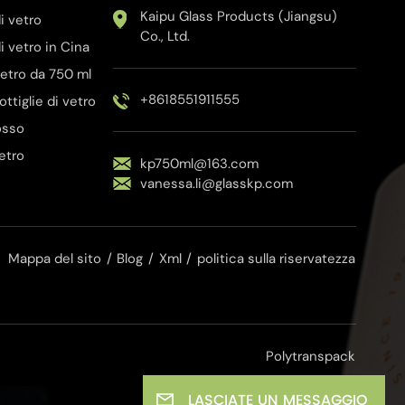
Kaipu Glass Products (Jiangsu)
i vetro
Co., Ltd.
i vetro in Cina
 vetro da 750 ml
+8618551911555
bottiglie di vetro
rosso
vetro
kp750ml@163.com
vanessa.li@glasskp.com
Mappa del sito
/
Blog
/
Xml
/
politica sulla riservatezza
Polytranspack
LASCIATE UN MESSAGGIO