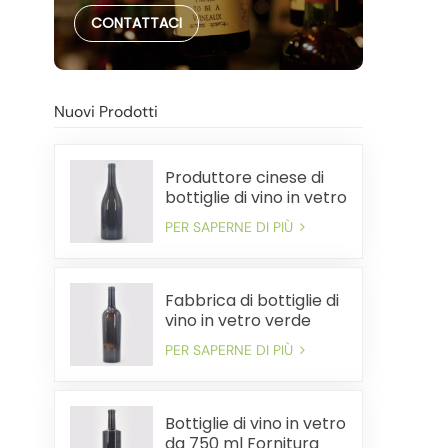
CONTATTACI
Nuovi Prodotti
Produttore cinese di
bottiglie di vino in vetro
pesante da 750 ml
PER SAPERNE DI PIÙ
Fabbrica di bottiglie di
vino in vetro verde
antico premium da
PER SAPERNE DI PIÙ
750 ml
Bottiglie di vino in vetro
da 750 ml Fornitura