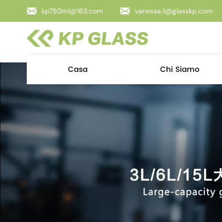
kp750ml@163.com
vanessa.li@glasskp.com
Casa
Chi Siamo