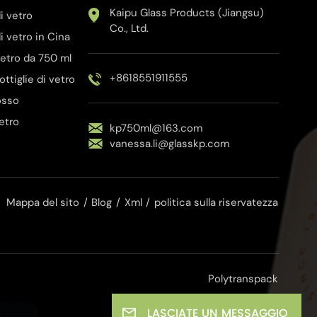
Kaipu Glass Products (Jiangsu)
i vetro
Co., Ltd.
i vetro in Cina
 vetro da 750 ml
+8618551911555
bottiglie di vetro
rosso
vetro
kp750ml@163.com
vanessa.li@glasskp.com
Mappa del sito
/
Blog
/
Xml
/
politica sulla riservatezza
Polytranspack
LASCIATE UN MESSAGGIO