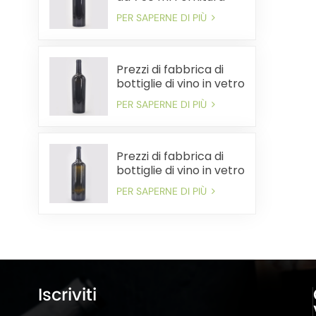
all'ingrosso Spedizione
PER SAPERNE DI PIÙ
veloce conveniente
Prezzi di fabbrica di
bottiglie di vino in vetro
da 750 ml all'ingrosso
PER SAPERNE DI PIÙ
Spedizione rapida
Prezzi di fabbrica di
bottiglie di vino in vetro
di grandi dimensioni
PER SAPERNE DI PIÙ
sfuse. Consegna
rapida
Iscriviti