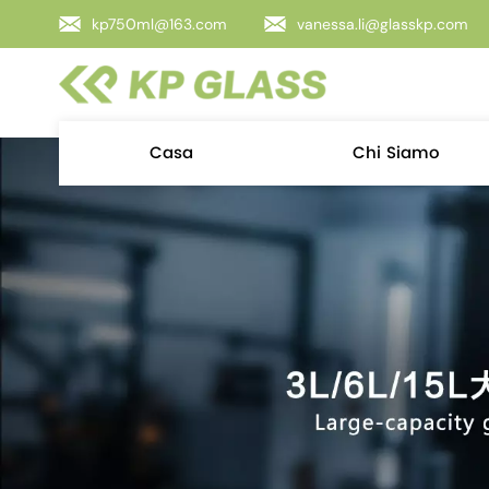
kp750ml@163.com
vanessa.li@glasskp.com
Casa
Chi Siamo