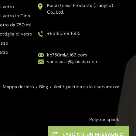
Kaipu Glass Products (Jiangsu)
i vetro
Co., Ltd.
i vetro in Cina
 vetro da 750 ml
+8618551911555
bottiglie di vetro
rosso
vetro
kp750ml@163.com
vanessa.li@glasskp.com
Mappa del sito
/
Blog
/
Xml
/
politica sulla riservatezza
Polytranspack
LASCIATE UN MESSAGGIO