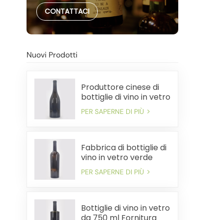
CONTATTACI
Nuovi Prodotti
Produttore cinese di
bottiglie di vino in vetro
pesante da 750 ml
PER SAPERNE DI PIÙ
Fabbrica di bottiglie di
vino in vetro verde
antico premium da
PER SAPERNE DI PIÙ
750 ml
Bottiglie di vino in vetro
da 750 ml Fornitura