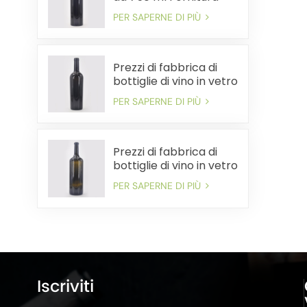
all'ingrosso Spedizione
PER SAPERNE DI PIÙ
veloce conveniente
Prezzi di fabbrica di
bottiglie di vino in vetro
da 750 ml all'ingrosso
PER SAPERNE DI PIÙ
Spedizione rapida
Prezzi di fabbrica di
bottiglie di vino in vetro
di grandi dimensioni
PER SAPERNE DI PIÙ
sfuse. Consegna
rapida
Iscriviti