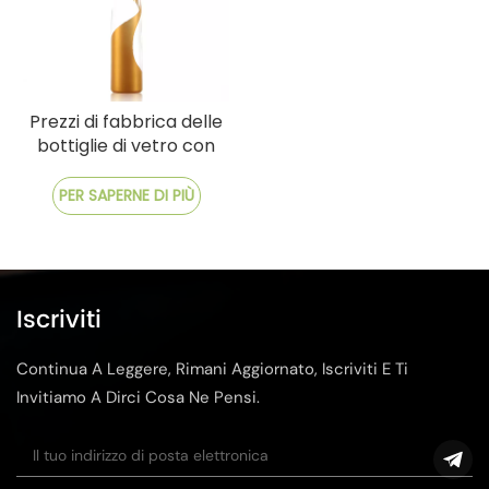
Prezzi di fabbrica delle
bottiglie di vetro con
processo di finitura
personalizzabile
PER SAPERNE DI PIÙ
Iscriviti
Continua A Leggere, Rimani Aggiornato, Iscriviti E Ti
Invitiamo A Dirci Cosa Ne Pensi.