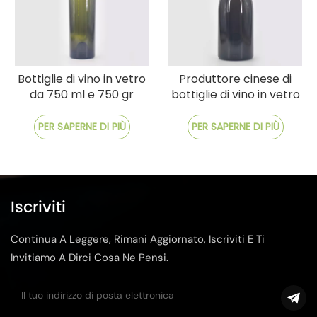
Bottiglie di vino in vetro
Produttore cinese di
da 750 ml e 750 gr
bottiglie di vino in vetro
dirette in fabbrica
pesante da 750 ml
Prezzi competitivi
PER SAPERNE DI PIÙ
PER SAPERNE DI PIÙ
Iscriviti
Continua A Leggere, Rimani Aggiornato, Iscriviti E Ti
Invitiamo A Dirci Cosa Ne Pensi.