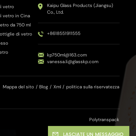
Kaipu Glass Products (Jiangsu)
i vetro
Co., Ltd.
i vetro in Cina
 vetro da 750 ml
+8618551911555
bottiglie di vetro
rosso
vetro
kp750ml@163.com
vanessa.li@glasskp.com
Mappa del sito
/
Blog
/
Xml
/
politica sulla riservatezza
Polytranspack
LASCIATE UN MESSAGGIO