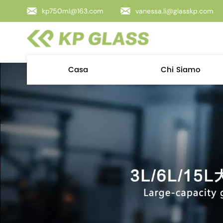
kp750ml@163.com
vanessa.li@glasskp.com
Casa
Chi Siamo