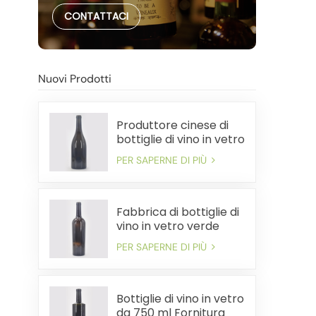
CONTATTACI
Nuovi Prodotti
Produttore cinese di
bottiglie di vino in vetro
pesante da 750 ml
PER SAPERNE DI PIÙ
Fabbrica di bottiglie di
vino in vetro verde
antico premium da
PER SAPERNE DI PIÙ
750 ml
Bottiglie di vino in vetro
da 750 ml Fornitura