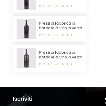
all'ingrosso Spedizione
PER SAPERNE DI PIÙ
veloce conveniente
Prezzi di fabbrica di
bottiglie di vino in vetro
da 750 ml all'ingrosso
PER SAPERNE DI PIÙ
Spedizione rapida
Prezzi di fabbrica di
bottiglie di vino in vetro
di grandi dimensioni
PER SAPERNE DI PIÙ
sfuse. Consegna
rapida
Iscriviti