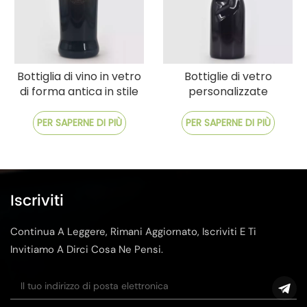
Bottiglia di vino in vetro
Bottiglie di vetro
di forma antica in stile
personalizzate
vintage
premium con
personalizzazione e
PER SAPERNE DI PIÙ
PER SAPERNE DI PIÙ
spedizione veloce
Iscriviti
Continua A Leggere, Rimani Aggiornato, Iscriviti E Ti
Invitiamo A Dirci Cosa Ne Pensi.