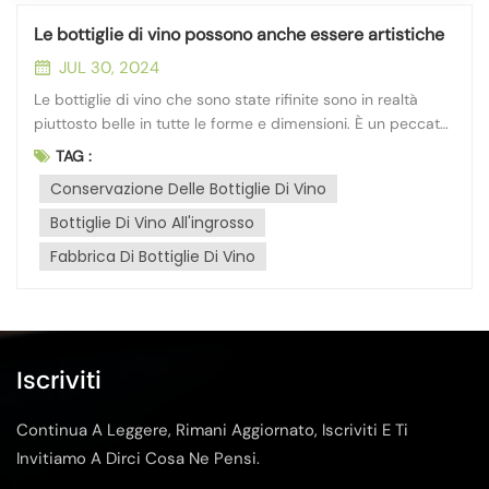
Le bottiglie di vino possono anche essere artistiche
JUL 30, 2024
Le bottiglie di vino che sono state rifinite sono in realtà
piuttosto belle in tutte le forme e dimensioni. È un peccato
buttarli via, ma tenerli occupa troppo spazio. Diamo
TAG :
un'occhiata a come gli abitanti delle città dotati di grande
Conservazione Delle Bottiglie Di Vino
immaginazione possono trasformare queste bot...
Bottiglie Di Vino All'ingrosso
Fabbrica Di Bottiglie Di Vino
Iscriviti
Continua A Leggere, Rimani Aggiornato, Iscriviti E Ti
Invitiamo A Dirci Cosa Ne Pensi.